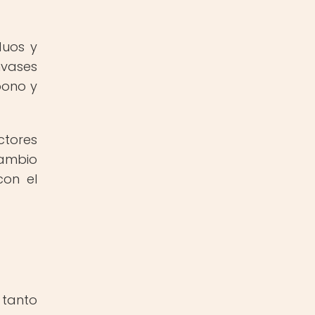
duos y
vases
bono y
ctores
cambio
con el
 tanto