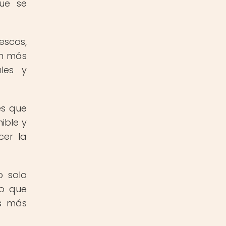
ue se
escos,
ón más
ales y
es que
ible y
cer la
o solo
no que
as más