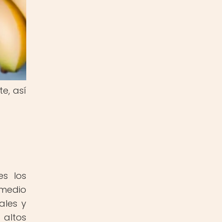
e, así
es los
 medio
ales y
 altos