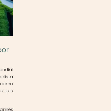
por
undial
clista
a como
as que
rriles