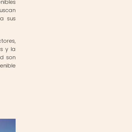
nibles
buscan
ra sus
tores,
s y la
ad son
enible