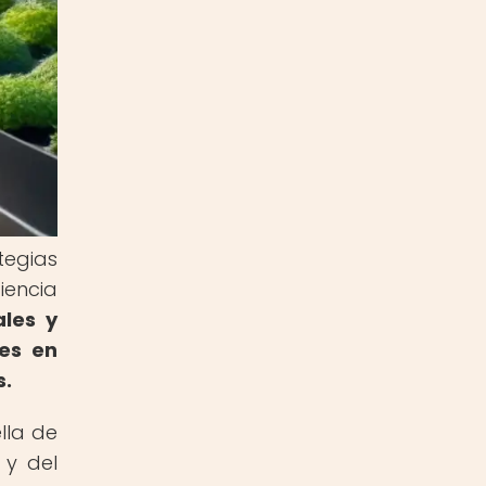
egias
iencia
ales y
les en
s.
lla de
 y del