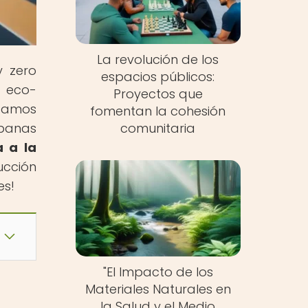
La revolución de los
y zero
espacios públicos:
s eco-
Proyectos que
stamos
fomentan la cohesión
rbanas
comunitaria
a a la
ucción
es!
"El Impacto de los
Materiales Naturales en
la Salud y el Medio