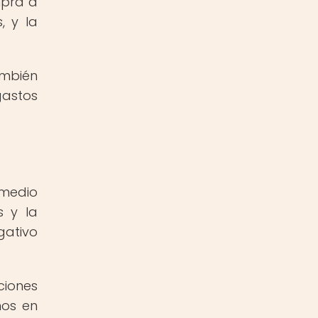
mpra a
, y la
ambién
gastos
 medio
s y la
gativo
ciones
mos en