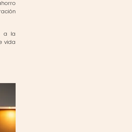
ahorro
ración
o a la
e vida