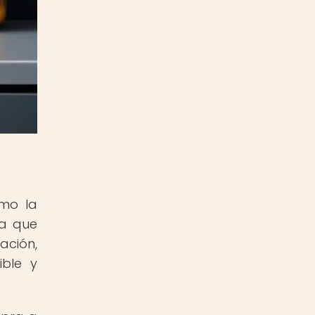
imo la
ra que
ación,
ible y