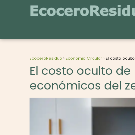
EcoceroResiduo
Economía Circular
El costo ocult
El costo oculto de
económicos del ze