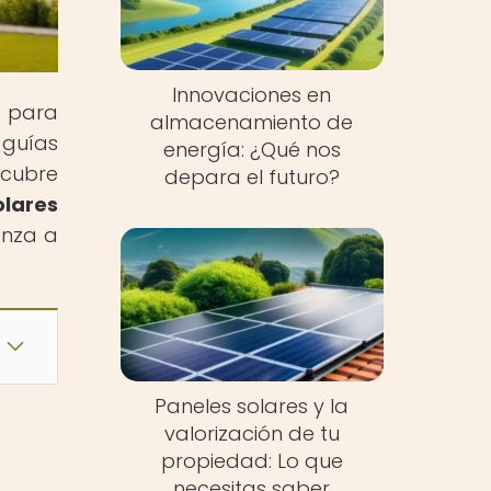
Innovaciones en
s para
almacenamiento de
 guías
energía: ¿Qué nos
scubre
depara el futuro?
olares
enza a
Paneles solares y la
valorización de tu
propiedad: Lo que
necesitas saber