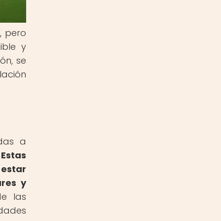
, pero
ible y
ón, se
lación
adas a
.
Estas
estar
ares y
e las
idades