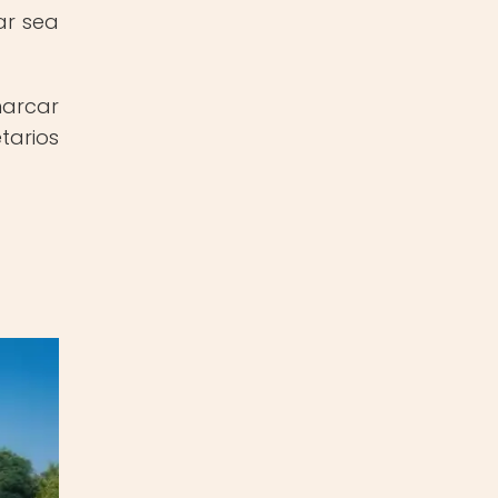
ar sea
marcar
tarios