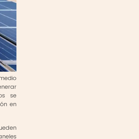
 medio
enerar
ios se
ión en
pueden
aneles