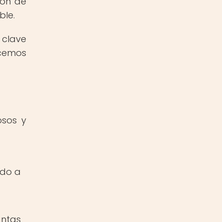
ión de
ble.
 clave
ecemos
osos y
ndo a
antas