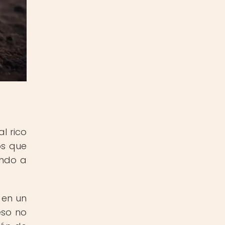
l rico
os que
endo a
 en un
eso no