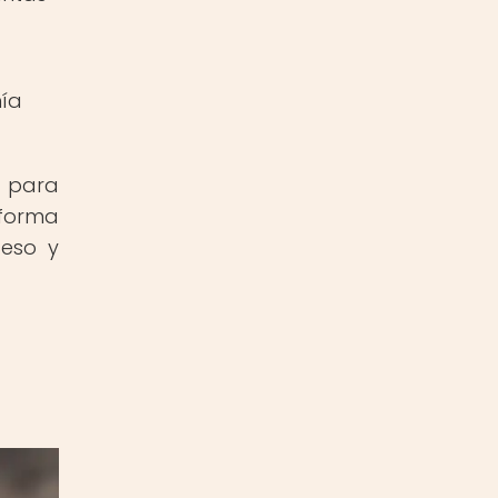
mía
 para
 forma
ceso y