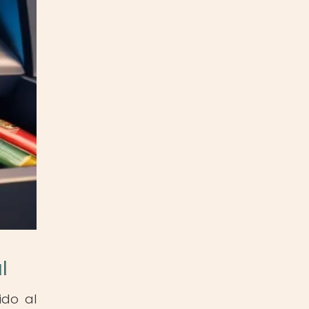
l
ido al