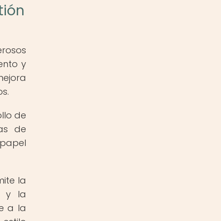
tión
erosos
ento y
mejora
os.
llo de
mas de
 papel
ite la
s y la
e a la