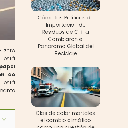
Cómo las Políticas de
Importación de
Residuos de China
Cambiaron el
Panorama Global del
y zero
Reciclaje
s está
 papel
ón de
 está
inante
Olas de calor mortales:
el cambio climático
como una cuestión de