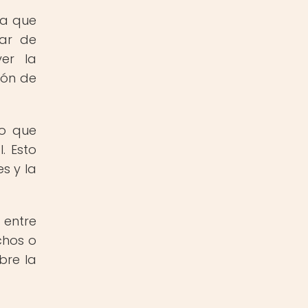
ya que
dar de
er la
ión de
io que
. Esto
s y la
 entre
chos o
bre la