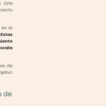
. Este
mpacto
 en la
.
Estas
iento
escala
bio de
jetivo
n de