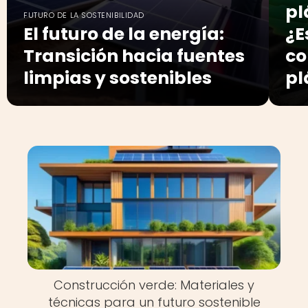
pl
FUTURO DE LA SOSTENIBILIDAD
El futuro de la energía:
¿E
Transición hacia fuentes
co
limpias y sostenibles
pl
Construcción verde: Materiales y
técnicas para un futuro sostenible