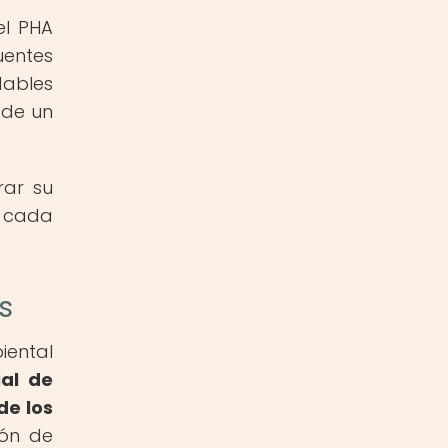
el PHA
uentes
dables
 de un
rar su
n cada
s
iental
ial de
de los
ión de