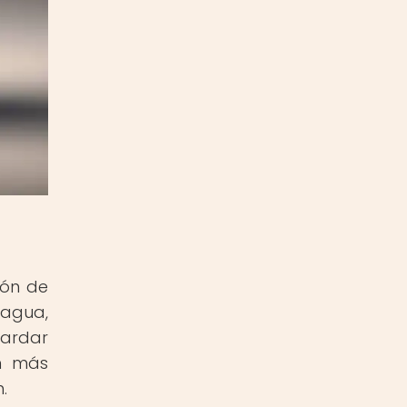
ión de
 agua,
tardar
ón más
.