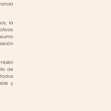
vancia
os, la
ativas
nsumo
sición
ambién
llo de
 todos
able y