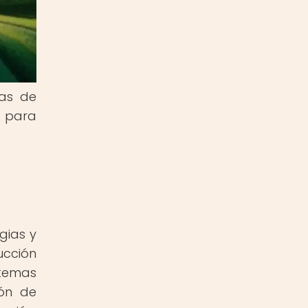
cas de
s para
gias y
ucción
stemas
ión de