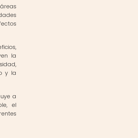
 áreas
idades
fectos
icios,
yen la
sidad,
o y la
buye a
le, el
rentes