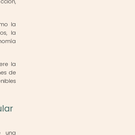
cción,
omo la
os, la
onomía
ere la
nes de
nibles
lar
e una