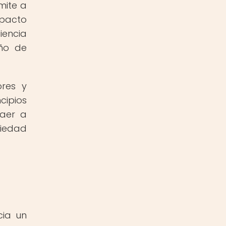
mite a
mpacto
iencia
eño de
ores y
cipios
raer a
ciedad
cia un