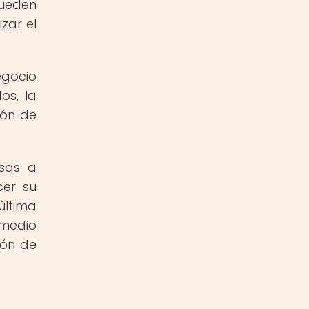
pueden
zar el
egocio
os, la
ión de
esas a
cer su
última
 medio
ión de