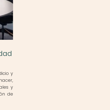
idad
icio y
hacer,
ales y
ión de