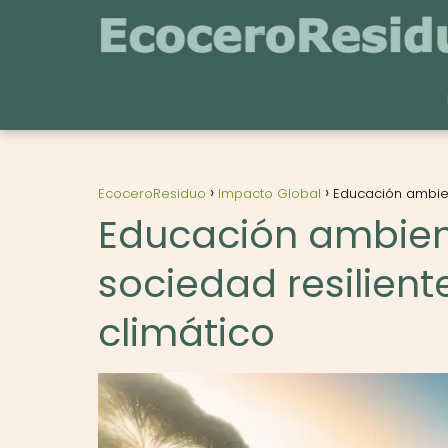
EcoceroResiduo
Impacto Global
Educación ambien
Educación ambien
sociedad resilient
climático