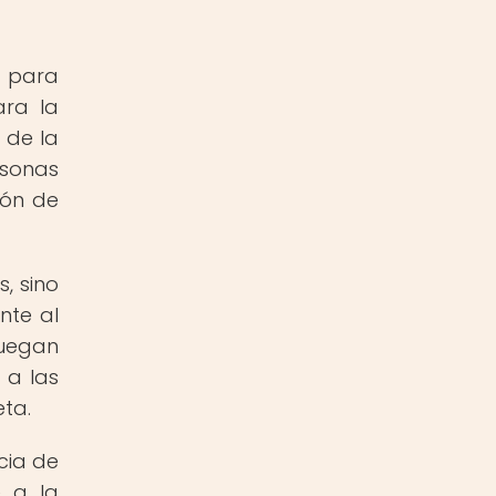
s para
ara la
 de la
rsonas
ión de
, sino
nte al
uegan
 a las
ta.
cia de
e a la