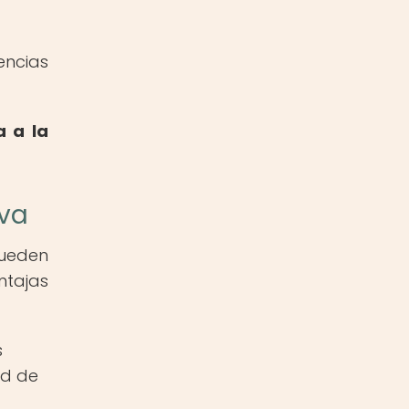
encias
a a la
lva
pueden
ntajas
s
ad de