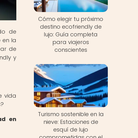
Cómo elegir tu próximo
destino ecofriendly de
ndo de
lujo: Guía completa
 en la
para viajeros
tar de
conscientes
ndly y
e vida
s?
Turismo sostenible en la
dad en
nieve: Estaciones de
esquí de lujo
comprometidas con el