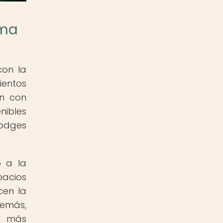
ima
con la
ientos
an con
nibles
Lodges
o a la
pacios
cen la
demás,
el más