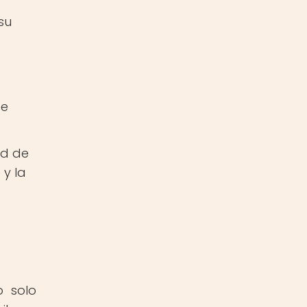
su
de
ad de
 y la
o
o solo