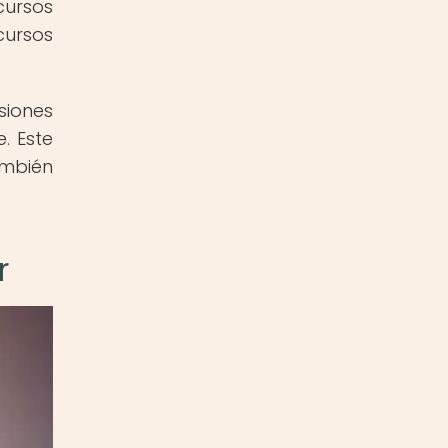
cursos
cursos
siones
. Este
ambién
r