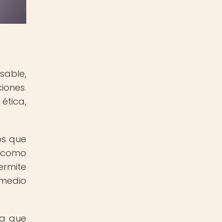
sable,
iones.
ética,
os que
s como
ermite
 medio
ya que