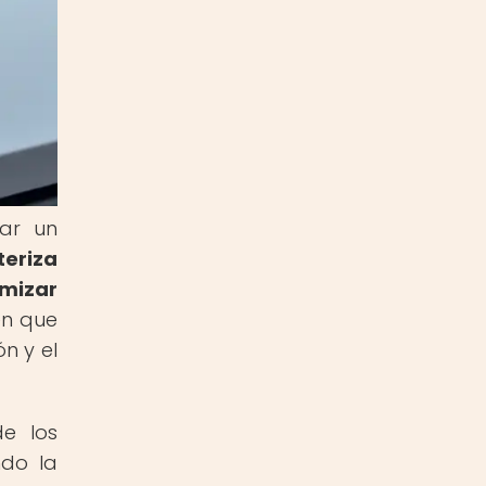
tar un
teriza
imizar
en que
n y el
de los
ndo la