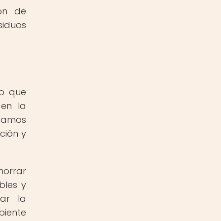
ión de
siduos
no que
 en la
tamos
ción y
horrar
bles y
ar la
biente