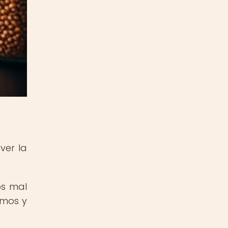
ver la
os mal
imos y