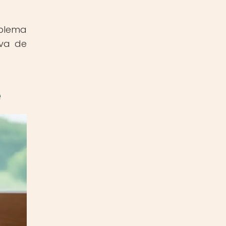
oblema
iva de
e